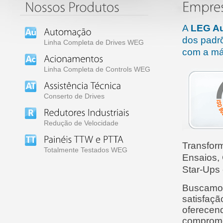
A
LEG A
dos padr
Linha Completa de Drives
WEG
com a má
Linha Completa de Controls
WEG
Conserto de Drives
Redução de Velocidade
Transfor
Totalmente Testados WEG
Ensaios,
Star-Ups 
Buscamos 
satisfaçã
oferecen
comprome